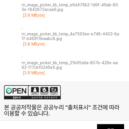
rn_image_picker_lib_temp_e6d476b2-1d9f-49ab-80
3e-1842672acaa9.jpg
[3.8 MByte]
rn_image_picker_lib_temp_4a7593ee-e748-4403-8a
1f-b46915baabc8.jpg
[3.8 MByte]
rn_image_picker_lib_temp_21b95dda-807e-428e-aa
62-117cbf0246e5.jpg
[3.9 MByte]
본 공공저작물은 공공누리 "출처표시" 조건에 따라
이용할 수 있습니다.