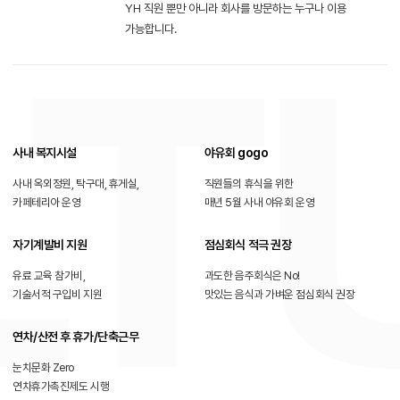
YH 직원 뿐만 아니라 회사를 방문하는 누구나 이용
가능합니다.
사내 복지시설
야유회 gogo
사내 옥외정원, 탁구대, 휴게실,
직원들의 휴식을 위한
카페테리아 운영
매년 5월 사내 야유회 운영
자기계발비 지원
점심회식 적극 권장
유료 교육 참가비,
과도한 음주회식은 No!
기술서적 구입비 지원
맛있는 음식과 가벼운 점심회식 권장
연차/산전 후 휴가/단축근무
눈치문화 Zero
연차휴가촉진제도 시행